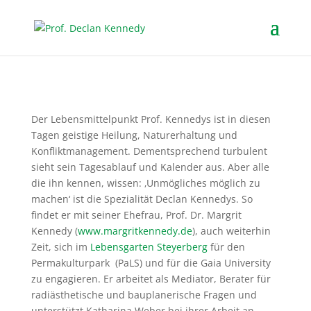
Der Lebensmittelpunkt Prof. Kennedys ist in diesen
Tagen geistige Heilung, Naturerhaltung und
Konfliktmanagement. Dementsprechend turbulent
sieht sein Tagesablauf und Kalender aus. Aber alle
die ihn kennen, wissen: ‚Unmögliches möglich zu
machen‘ ist die Spezialität Declan Kennedys. So
findet er mit seiner Ehefrau, Prof. Dr. Margrit
Kennedy (
www.margritkennedy.de
), auch weiterhin
Zeit, sich im
Lebensgarten Steyerberg
für den
Permakulturpark (PaLS) und für die Gaia University
zu engagieren. Er arbeitet als Mediator, Berater für
radiästhetische und bauplanerische Fragen und
unterstützt Katharina Weber bei ihrer Arbeit an