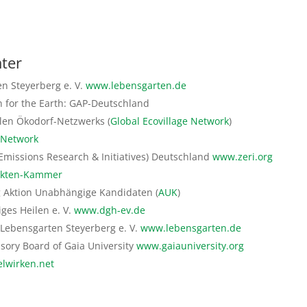
ter
en Steyerberg e. V.
www.lebensgarten.de
an for the Earth: GAP-Deutschland
len Ökodorf-Netzwerks (
Global Ecovillage Network
)
 Network
 Emissions Research & Initiatives) Deutschland
www.zeri.org
tekten-Kammer
g Aktion Unabhängige Kandidaten (
AUK
)
ges Heilen e. V.
www.dgh-ev.de
 Lebensgarten Steyerberg e. V.
www.lebensgarten.de
isory Board of Gaia University
www.gaiauniversity.org
lwirken.net